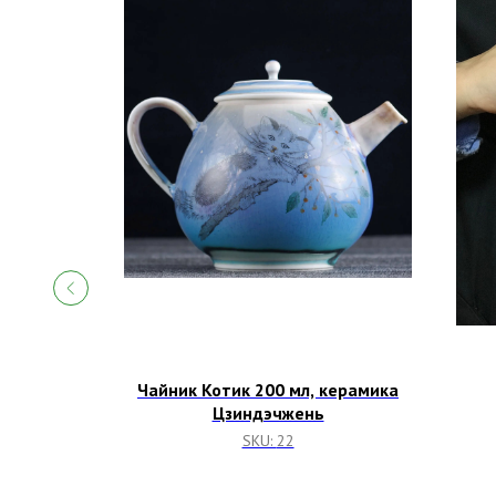
осуды
Чайник Котик 200 мл, керамика
к 100 мл,
Цзиндэчжень
рфор
SKU:
22