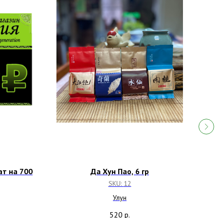
т на 700
Да Хун Пао, 6 гр
Чет
SKU:
12
Улун
520
р.