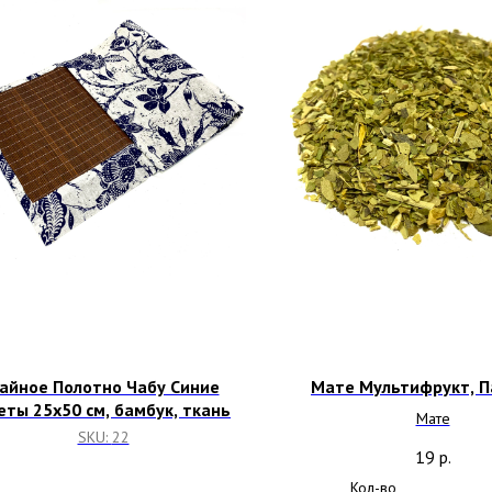
айное Полотно Чабу Синие
Мате Мультифрукт, П
еты 25х50 см, бамбук, ткань
Мате
SKU:
22
19
р.
Кол-во