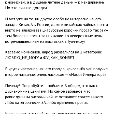
к номиснам, а в душные летние деньки — к мандаринам?
Но это личные догадки
И вот уже ни то, ни другое особо не интересно на юго-
западе Китая. А в России, даже в китайских чайных, почти
никто не заваривает цитрусовые корочки просто так (и уж
тем более не ломит за них какие-то невероятные цены,
встречавшиеся нам на выставках в Гуанчжоу).
Касаемо номисянов, народ разделился на 2 категории:
ЛЮБЛЮ_НЕ_МОГУ и ФУ_КАК_ВОНЯЕТ.
В кругах чаеманов нашего города, «рисовый» чай получил
второе название, очень ласковое — «Носки Императора».
Почему? Попробуйте — поймете. В общем, это как с
дурианом - на ценителя. Но самое забавное, что
равнодушным рисовый чай не оставляет совсем никого.
Либо категорически ЗА, либо временно против.
Когда пьешь этот чай, то по телу разливается тепло, а