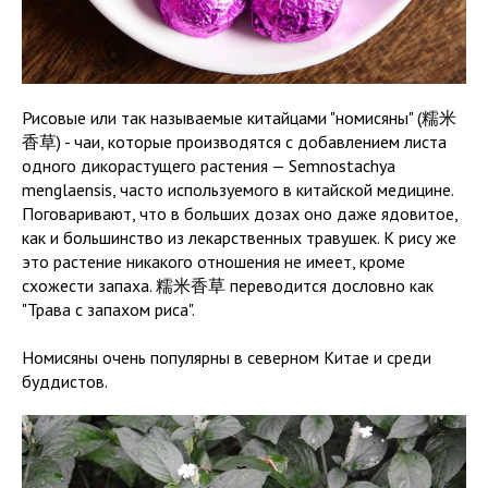
Рисовые или так называемые китайцами "номисяны" (糯米
香草) - чаи, которые производятся с добавлением листа
одного дикорастущего растения — Semnostachya
menglaensis, часто используемого в китайской медицине.
Поговаривают, что в больших дозах оно даже ядовитое,
как и большинство из лекарственных травушек. К рису же
это растение никакого отношения не имеет, кроме
схожести запаха. 糯米香草 переводится дословно как
"Трава с запахом риса".
Номисяны очень популярны в северном Китае и среди
буддистов.