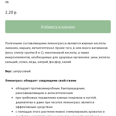
06
2,20
р.
Добавить в корзину
Полезными составляющими лемонграсса являются жирные кислоты:
лимонен, мирцен, метилгептенол. Кроме того, в нем много витаминов
(весь спектр группы В и С), никотиновой кислоты, а также
микроэлементов, необходимых для здоровья организма: цинк, железо,
кальций, селен, медь, натрий, фосфор, калий.
Вкус:
цитрусовый.
Лемонграсс обладает следующими свойствами:
обладает противомикробным, бактерицидным,
ранозаживляющим и антисептическим
при грибковых поражениях кожных покровов и ногтей,
дерматитах и даже при чесотке лемонграсс является
эффективным средством
с помощью этого растения можно стимулировать кровоток и