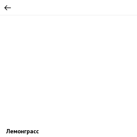
Лемонграсс