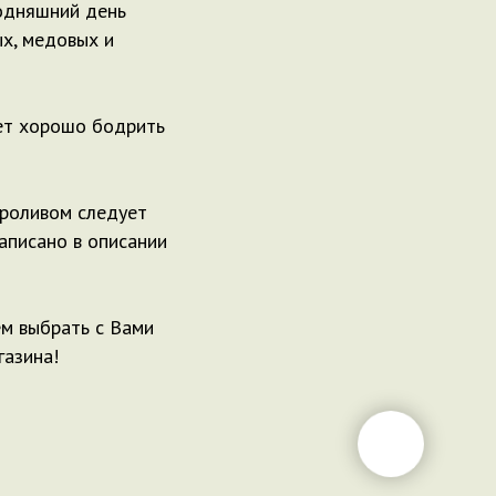
годняшний день
ых, медовых и
жет хорошо бодрить
проливом следует
аписано в описании
ем выбрать с Вами
газина!