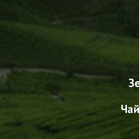
З
Чай