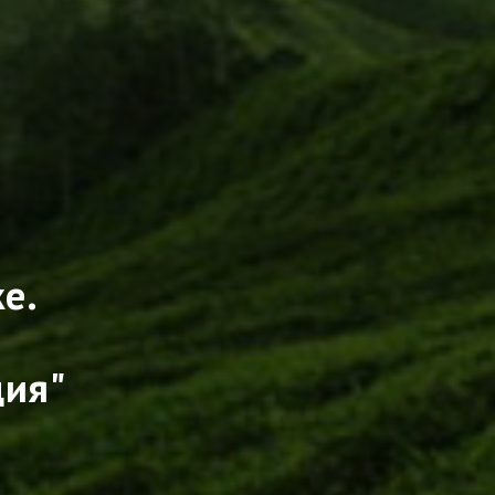
е.
ция"