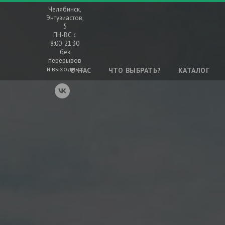
Челябинск,
Энтузиастов,
5
ПН-ВС с
8:00-21:30
без
перерывов
и выходных
О НАС
ЧТО ВЫБРАТЬ?
КАТАЛОГ