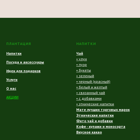
ПЛАНТАЦИЯ
НАПИТКИ
Напитки
Чай
• улун
Посуда и аксессуары
• пуэр
• букеты
Идеи для подарков
• зеленый
Услуги
• черный (красный)
• белый и желтый
О нас
• связанный чай
АКЦИИ
• с добавками
• этнические напитки
Мате лучших торговых марок
Этнические напитки
Фито чай и добавки
Кофе - купажи и моносорта
Вкусное какао