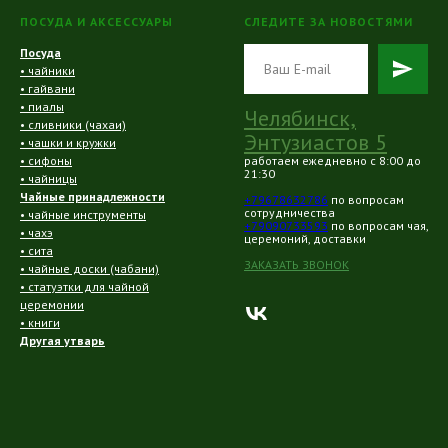
ПОСУДА И АКСЕССУАРЫ
СЛЕДИТЕ ЗА НОВОСТЯМИ
Посуда
• чайники
• гайвани
• пиалы
Челябинск,
• сливники (чахаи)
Энтузиастов 5
• чашки и кружки
• сифоны
работаем ежедневно с 8:00 до
21:30
• чайницы
Чайные принадлежности
+79678632786
по вопросам
сотрудничества
• чайные инструменты
+79090733593
по вопросам чая,
• чахэ
церемоний, доставки
• сита
ЗАКАЗАТЬ ЗВОНОК
• чайные доски (чабани)
• статуэтки для чайной
церемонии
• книги
Другая утварь